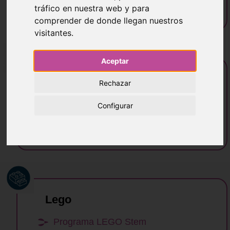
tráfico en nuestra web y para
actividades
comprender de donde llegan nuestros
visitantes.
Aceptar
Tenis / Padel
Rechazar
Tenis - Perfeccionamiento e iniciación
Configurar
Tenis - Competición
Pádel
Lego
Programa LEGO Stem