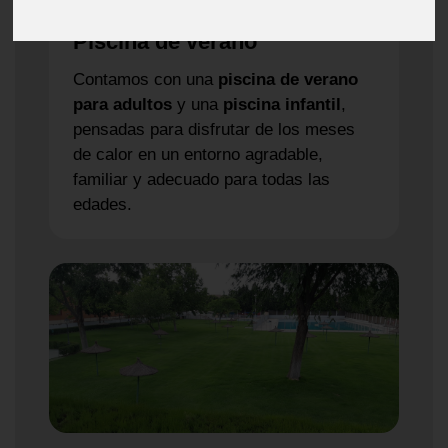
Piscina de verano
Contamos con una
piscina de verano
para adultos
y una
piscina infantil
,
pensadas para disfrutar de los meses
de calor en un entorno agradable,
familiar y adecuado para todas las
edades.