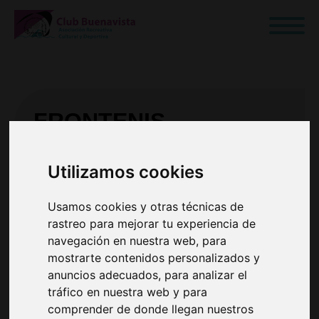
FRONTENIS
Club Buenavista - Getafe
Utilizamos cookies
Escuela de frontenis de adultos. Monitor
con titulación nacional.
Usamos cookies y otras técnicas de
rastreo para mejorar tu experiencia de
navegación en nuestra web, para
Horarios de frontenis
mostrarte contenidos personalizados y
anuncios adecuados, para analizar el
Para consultar todos los horarios
tráfico en nuestra web y para
disponibles de un solo vistazo haz
comprender de donde llegan nuestros
clic en el siguiente botón.