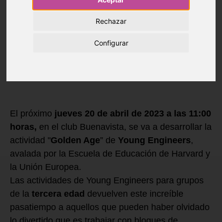
Rechazar
14 de Abril de 2023
Configurar
Blog
›
Ocio y Cultura
El próximo
jueves 20 de abril de 2023 a las 11:00
horas,
en el club Buenavista, se va a desarrollar la
actividad "
Golden Age
” de
Young Engineers
,
avalada por la Escuela de Educación de Harvard y
la Unión Europea.
Las actividades de Young Engineers para grupos
de la
tercera edad
devuelven este increíble
pasatiempo a aquellos que pueden haber olvidado
lo divertido que es trabajar con bloques de