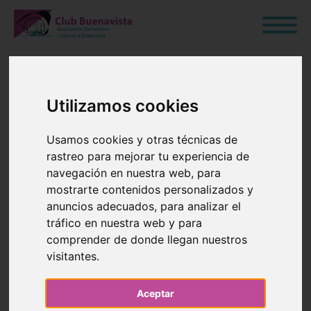
Utilizamos cookies
ATENCIÓN A
Usamos cookies y otras técnicas de
PERSONAS
rastreo para mejorar tu experiencia de
navegación en nuestra web, para
SOCIAS
mostrarte contenidos personalizados y
anuncios adecuados, para analizar el
tráfico en nuestra web y para
08 de Mayo de 2024
comprender de donde llegan nuestros
visitantes.
Blog
›
Junta Directiva
›
General
›
Noticias
Aceptar