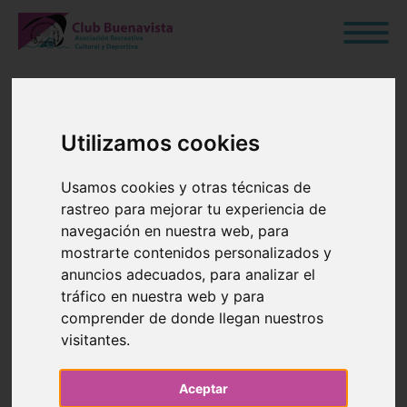
Utilizamos cookies
COMIENZO
Usamos cookies y otras técnicas de
TEMPORADA
rastreo para mejorar tu experiencia de
navegación en nuestra web, para
PISCINA
mostrarte contenidos personalizados y
anuncios adecuados, para analizar el
CUBIERTA
tráfico en nuestra web y para
comprender de donde llegan nuestros
visitantes.
30 de Septiembre de 2022
Aceptar
Blog
›
Natación