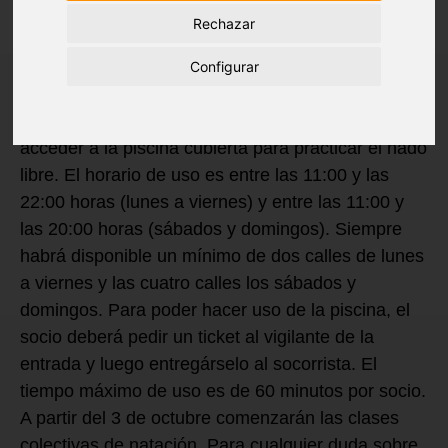
Rechazar
Configurar
A partir del 1 de octubre, los socios podrán
acceder a la piscina cubierta para practicar el nado
libre. El horario de uso es entre las 11:00 y las
22:00 horas (lunes a viernes) y entre las 11:00 y
las 20:00 horas (sábados y domingos). Siempre
habrá disponible un mínimo de dos calles de lunes
a viernes y las cuatro calles los sábados y
domingos. Para poder hacer uso de la piscina, el
socio deberá pedir un ticket al vigilante de la
entrada y luego entregárselo al socorrista. El
tiempo máximo de uso es de 60 minutos por socio.
A partir del 3 de octubre comenzarán las clases
colectivas de natación. Para cualquier duda sobre