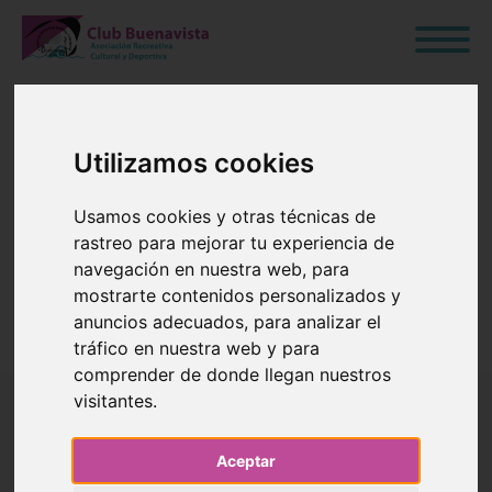
Utilizamos cookies
COMUNICADO
Usamos cookies y otras técnicas de
rastreo para mejorar tu experiencia de
19 de Noviembre de 2022
navegación en nuestra web, para
mostrarte contenidos personalizados y
Blog
›
Junta Directiva
anuncios adecuados, para analizar el
tráfico en nuestra web y para
comprender de donde llegan nuestros
visitantes.
Para la campaña navideña, los
Reyes Magos
nos
Aceptar
han pedido ayuda voluntaria. Aquellos socios/as