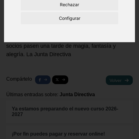
que quieran participar, pueden ponerse
en
Rechazar
contacto con Carmen,
vocalia de ocio y cultura a
Configurar
través del correo electrónico:
ocioycultura.clubbuenavista@gmail.com
. Animaos
a participar y hacer posible que nuestros pequeños
socios pasen una tarde de magia, fantasía y
alegría. La Junta Directiva
Compártelo
Volver
Últimas entradas sobre:
Junta Directiva
Ya estamos preparando el nuevo curso 2026-
2027
¡Por fin puedes pagar y reservar online!