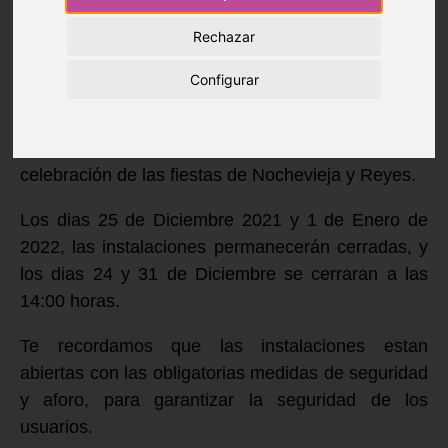
Rechazar
La Junta Directiva Informa, que como
Configurar
consecuencia de la actual situación en la que nos
encontramos, debido a la crisis sanitaria
ocasionada por el COVID 19, se suspende la
celebración de las fiestas de Nochevieja y Reyes.
Los dias 25 de Diciembre 2021 y 1 de Enero de
2022, las instalaciones permanecerán cerradas, y
los dias 24 y 31 de Diciembre se cerraran a las
14:00 horas.
Te recordamos que las instalaciones estan
abiertas con las obligatorias medidas de seguridad
y aforo, para garantizar la seguridad de los
usuarios.