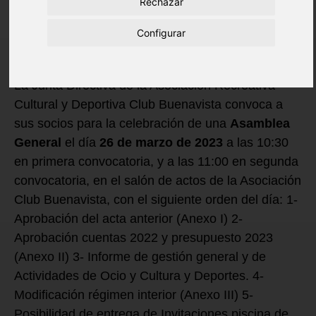
Rechazar
Configurar
La Junta Directiva de la Asociación Recreativa
Cultural y Deportiva Club Buenavista convoca a
sus socios para la celebración de una
Asamblea
General
el día
26 de marzo de 2023
a las 10:30
en primera convocatoria, y a las 11:00 en segunda
convocatoria, en el salón de actos de la Asociación
Club Buenavista, con el siguiente orden del día: 1-
Aprobación del acta anterior (Anexo I) 2-
Aprobación cuentas 2022 y presupuesto 2023
(Anexo II) 3- Informe de gestión general y de
Actividades de Ocio y Cultura y Deportes. 4-
Modificación régimen interior (Anexo III) 5-
Posibilidad de entrega de Invitaciones piscina de