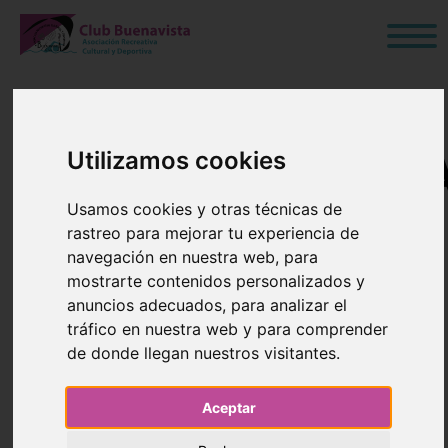
Utilizamos cookies
CONVOCATORI
Usamos cookies y otras técnicas de
ASAMBLEA
rastreo para mejorar tu experiencia de
navegación en nuestra web, para
GENERAL
mostrarte contenidos personalizados y
anuncios adecuados, para analizar el
ORDINARIA
tráfico en nuestra web y para comprender
de donde llegan nuestros visitantes.
06 de Marzo de 2023
Aceptar
Blog
›
Junta Directiva