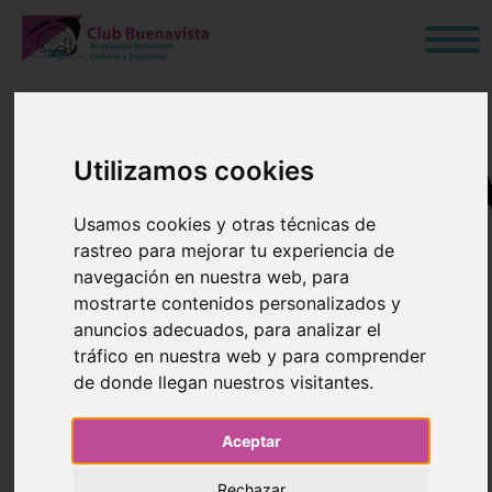
Utilizamos cookies
CONVOCATORI
Usamos cookies y otras técnicas de
ELECCIONES A
rastreo para mejorar tu experiencia de
navegación en nuestra web, para
JUNTA
mostrarte contenidos personalizados y
anuncios adecuados, para analizar el
DIRECTIVA
tráfico en nuestra web y para comprender
de donde llegan nuestros visitantes.
05 de Abril de 2022
Aceptar
Blog
›
General
Rechazar