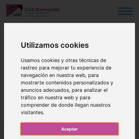
Utilizamos cookies
I MARATÓN DE
Usamos cookies y otras técnicas de
MUS
rastreo para mejorar tu experiencia de
navegación en nuestra web, para
mostrarte contenidos personalizados y
30 de Agosto de 2024
anuncios adecuados, para analizar el
tráfico en nuestra web y para
Blog
›
Ocio y Cultura
›
Actividades Culturales
comprender de donde llegan nuestros
visitantes.
Aceptar