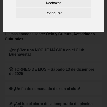
Rechazar
Configurar
Compártelo
Volver
Últimas entradas sobre:
Ocio y Cultura, Actividades
Culturales
🌙✨ ¡Vive una NOCHE MÁGICA en el Club
Buenavista!
🏆 TORNEO DE MUS – Sábado 13 de diciembre
de 2025
🎃 ¡Un fin de semana de diez en el club!
🎉 ¡Así fue el cierre de la temporada de piscina