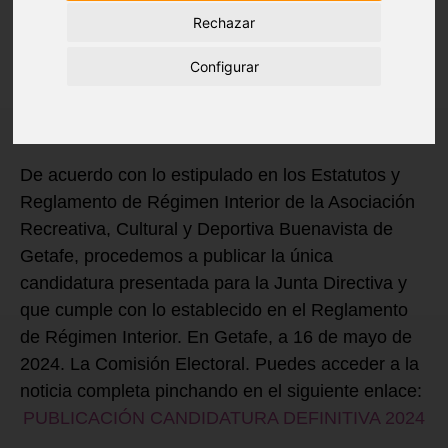
18 de Mayo de 2024
Rechazar
Blog
›
Junta Directiva
›
General
›
Noticias
Configurar
De acuerdo con lo estipulado en los Estatutos y
Reglamento de Régimen Interior de la Asociación
Recreativa, Cultural y Deportiva Buenavista de
Getafe, procedemos a publicar la única
candidatura presentada para la Junta Directiva y
que cumple con lo establecido en el Reglamento
de Régimen Interior. En Getafe, a 16 de mayo de
2024. La Comisión Electoral. Puedes acceder a la
noticia completa pinchando en el siguiente enlace:
PUBLICACIÓN CANDIDATURA DEFINITIVA 2024