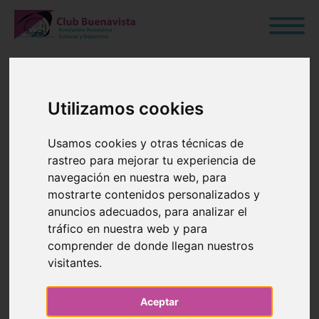
Utilizamos cookies
PUBLICACIÓN
Usamos cookies y otras técnicas de
CANDIDATURA
rastreo para mejorar tu experiencia de
navegación en nuestra web, para
PROVISIONAL
mostrarte contenidos personalizados y
anuncios adecuados, para analizar el
tráfico en nuestra web y para
08 de Mayo de 2024
comprender de donde llegan nuestros
visitantes.
Blog
›
Junta Directiva
›
General
›
Noticias
Aceptar