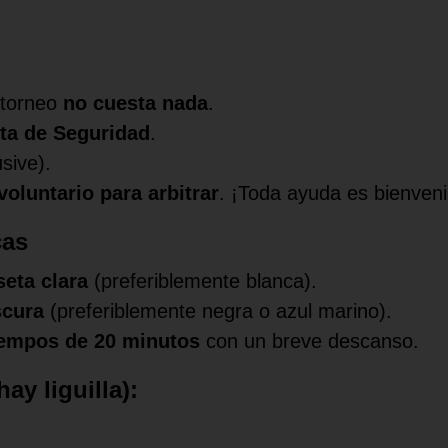
l torneo
no cuesta nada
.
ta de Seguridad
.
usive).
voluntario para arbitrar
. ¡Toda ayuda es bienveni
cas
eta clara
(preferiblemente blanca).
scura
(preferiblemente negra o azul marino).
iempos de 20 minutos
con un breve descanso.
ay liguilla):