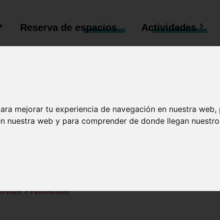
Reserva de
espacios
Actividades
e para el Torneo
para mejorar tu experiencia de navegación en nuestra web,
 en nuestra web y para comprender de donde llegan nuestros
mbre 2025! 🏆
tivas
›
Noticias