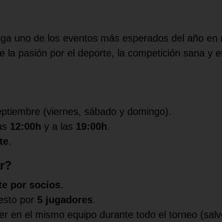
ega uno de los eventos más esperados del año en 
e la pasión por el deporte, la competición sana y
septiembre (viernes, sábado y domingo).
las
12:00h
y a las
19:00h
.
te
.
r?
e por socios
.
esto por
5 jugadores
.
r en el mismo equipo durante todo el torneo (sa