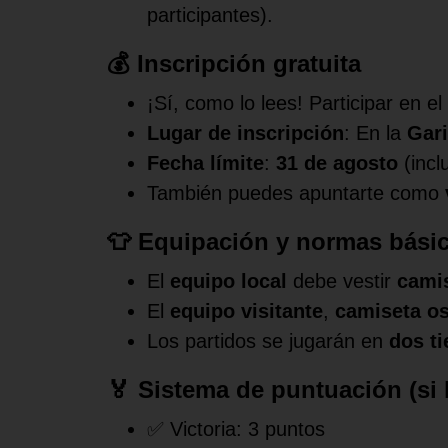
participantes).
💰 Inscripción gratuita
¡Sí, como lo lees! Participar en e
Lugar de inscripción
: En la
Gari
Fecha límite
:
31 de agosto
(incl
También puedes apuntarte como
👕 Equipación y normas bási
El
equipo local
debe vestir
camis
El
equipo visitante
,
camiseta o
Los partidos se jugarán en
dos t
🏅 Sistema de puntuación (si h
✅ Victoria: 3 puntos