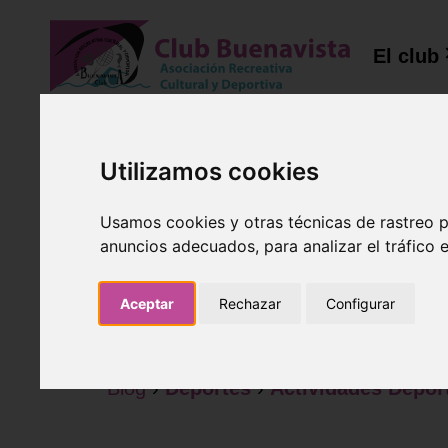
El club
Utilizamos cookies
⚽ ¡Prepárat
Usamos cookies y otras técnicas de rastreo 
anuncios adecuados, para analizar el tráfico
Sala Septie
Aceptar
Rechazar
Configurar
10 de Agosto de 2025
Blog
›
Deportes
›
Actividades Depor