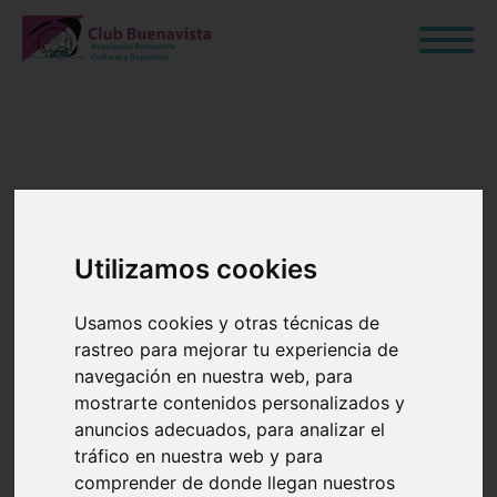
CONTACTO
Utilizamos cookies
Asociación Recreativa
Cultural y Deportiva
Usamos cookies y otras técnicas de
rastreo para mejorar tu experiencia de
Buenavista
navegación en nuestra web, para
mostrarte contenidos personalizados y
Avenida Juan Carlos I, 2 – 28905 Getafe (Madrid)
anuncios adecuados, para analizar el
tráfico en nuestra web y para
Para consultas generales, escribir un correo
comprender de donde llegan nuestros
a:
consultasocios@clubbuenavista.es